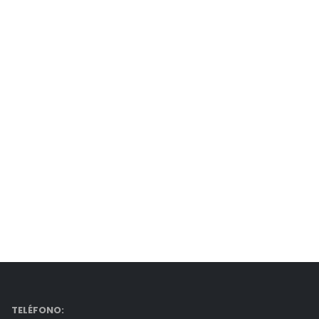
Donde la moda se encuentra
con la decoración del hogar
TELÉFONO: