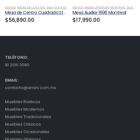
ESTILOS
,
MESAS DE COCKTAIL
,
SALA
,
STATE ST.
ESTILOS
,
MESAS LATERALES
,
MONTREAL
,
OCASIONALES
Mesa de Centro Cuadrada State St.
Mesa Auxiliar 1696 Montreal
rent
$
56,890.00
$
17,990.00
ce
,990.00.
TELÉFONO:
81 2091 3080
EMAIL:
contacto@amini.com.mx
Muebles Rústicos
Muebles Modernos
Muebles Tradicionales
Muebles Clásicos
Muebles Ocasionales
Muebles Glamour