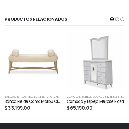
PRODUCTOS RELACIONADOS
BANCAS
,
ESTILOS
,
MALIBU CREST CROTCH MAHOGANY
COMODAS
,
RECAMARA
,
ESTILOS
,
TRANSICIONAL
,
GLAMOUR
,
MELROSE PLAZA
,
Banca Pie de Cama Malibu Crest Crotch Mahogany
Cómoda y Espejo Melrose Plaza
$
33,199.00
$
65,190.00