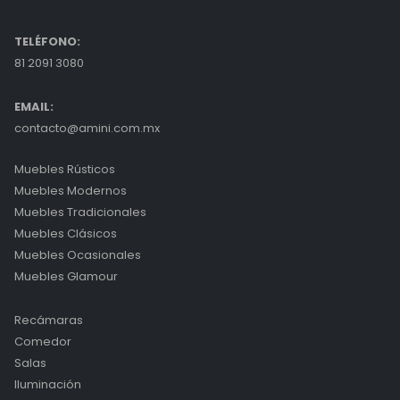
TELÉFONO:
81 2091 3080
EMAIL:
contacto@amini.com.mx
Muebles Rústicos
Muebles Modernos
Muebles Tradicionales
Muebles Clásicos
Muebles Ocasionales
Muebles Glamour
Recámaras
Comedor
Salas
Iluminación