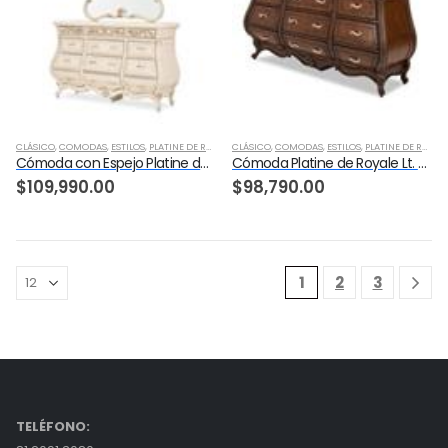
CLÁSICO
,
COMODAS
,
ESTILOS
,
PLATINE DE ROYALE CHAMPAGNE
CLÁSICO
,
COMODAS
,
RECAMARA
,
ESTILOS
,
PLATINE DE ROYALE L. ESPRESSO
Cómoda con Espejo Platine de Royale
Cómoda Platine de Royale Lt. Espresso
$
109,990.00
$
98,790.00
1
2
3
TELÉFONO: