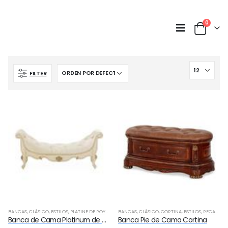
0
FILTER
BANCAS
,
CLÁSICO
,
ESTILOS
,
PLATINE DE ROYALE CHAMPAGNE
BANCAS
,
CLÁSICO
,
RECAMARA
,
CORTINA
,
ESTILOS
,
RECAMARA
Banca de Cama Platinum de Royale Champagne
Banca Pie de Cama Cortina