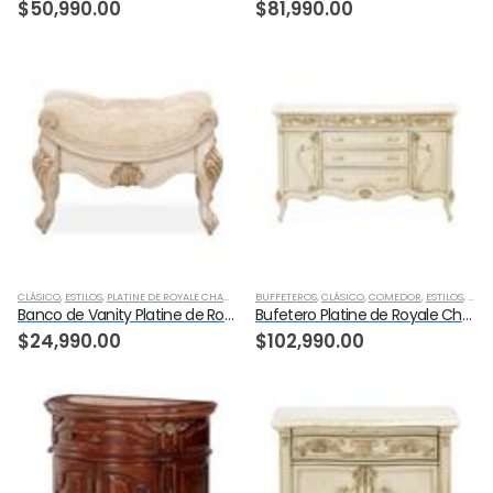
$
50,990.00
$
81,990.00
CLÁSICO
,
ESTILOS
,
PLATINE DE ROYALE CHAMPAGNE
BUFFETEROS
,
RECAMARA
,
CLÁSICO
,
VANITY/ESCRITORIO
,
COMEDOR
,
ESTILOS
,
PLAT
Banco de Vanity Platine de Royale Champagne
Bufetero Platine de Royale Champagne
$
24,990.00
$
102,990.00