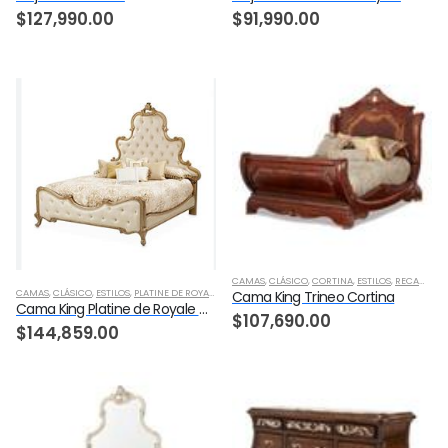
$
127,990.00
$
91,990.00
CAMAS
,
CLÁSICO
,
CORTINA
,
ESTILOS
,
RECAMARA
CAMAS
,
CLÁSICO
,
ESTILOS
,
PLATINE DE ROYALE CHAMPAGNE
,
RECAMARA
Cama King Trineo Cortina
Cama King Platine de Royale Champagne
$
107,690.00
$
144,859.00