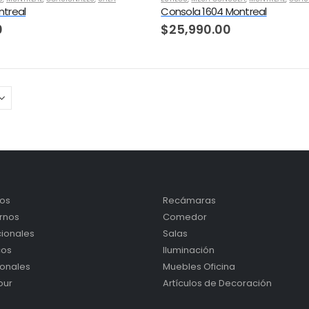
treal
Consola 1604 Montreal
0
$
25,990.00
cos
Recámaras
rnos
Comedor
cionales
Salas
cos
Iluminación
onales
Muebles Oficina
our
Artículos de Decoración