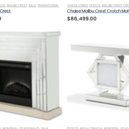
ILOS
,
MALIBU CREST
,
SALA
,
TRANSICIONAL
CHAISE LONGE
,
ESTILOS
,
MALIBU CREST C
 Crest
Chaise Malibu Crest Crotch M
0
$
86,499.00
S
,
MONTREAL
,
OCASIONALES
,
SALA
ESTILOS
,
MESA CONSOLA
,
MONTREAL
,
OCAS