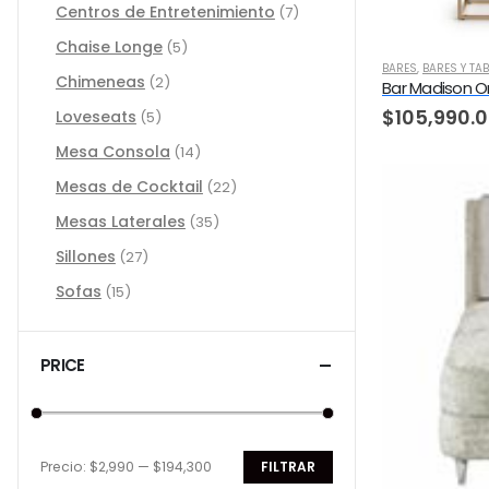
Centros de Entretenimiento
(7)
Chaise Longe
(5)
BARES
,
BARES Y TA
Chimeneas
(2)
Bar Madison Or
$
105,990.
Loveseats
(5)
Mesa Consola
(14)
Mesas de Cocktail
(22)
Mesas Laterales
(35)
Sillones
(27)
Sofas
(15)
PRICE
Precio:
$2,990
—
$194,300
FILTRAR
Precio
Precio