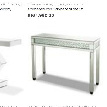
ROTCH MAHOGANY
,
SALA
,
CHIMENEAS
TRANSICIONAL
,
ESTILOS
,
MODERNO
,
SALA
,
STATE ST.
ahogany
Chimenea con Gabinete State St.
$
164,960.00
IONALES
,
SALA
ESTILOS
,
MESA CONSOLA
,
MONTREAL
,
OCASIONALES
,
SALA