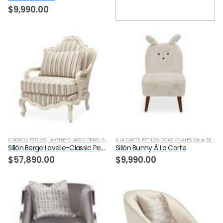
$
9,990.00
ARIANA
,
ESTILOS
,
SALA
,
SILLONES
,
TRANSICIONAL
Sillón Ariana Beige Oro
$
45,790.00
CLÁSICO
,
ESTILOS
,
LAVELLE-CLASSIC PEARL
,
SALA
,
SILLONES
A LA CARTE
,
ESTILOS
,
OCASIONALES
,
SALA
,
SILLONES
Sillón Berge Lavelle-Classic Pearl
Sillón Bunny À La Carte
$
57,890.00
$
9,990.00