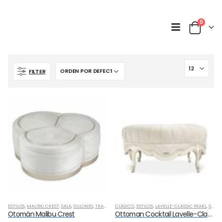
0
FILTER
ESTILOS
,
MALIBU CREST
,
SALA
,
SILLONES
,
TRANSICIONAL
CLÁSICO
,
ESTILOS
,
LAVELLE-CLASSIC PEARL
,
SALA
,
Otomán Malibu Crest
Ottoman Cocktail Lavelle-Classic Pearl