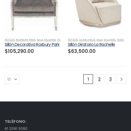
ESTILOS
,
ROXBURY PARK
,
SALA
,
SILLONES
,
TRANSICIONAL
ESTILOS
,
LA RACHELLE
,
SALA
,
SILLONES
,
TRANSICIONAL
Sillón Decorativa Roxbury Park
Sillón Giratorio La Rachelle
$
105,290.00
$
63,500.00
1
2
3
TELÉFONO:
81 2091 3080