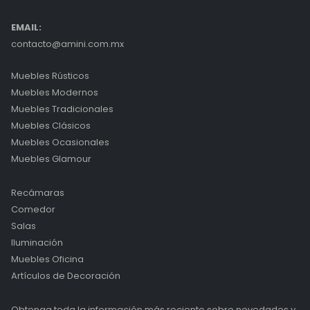
EMAIL:
contacto@amini.com.mx
Muebles Rústicos
Muebles Modernos
Muebles Tradicionales
Muebles Clásicos
Muebles Ocasionales
Muebles Glamour
Recámaras
Comedor
Salas
Iluminación
Muebles Oficina
Artículos de Decoración
Obtenga toda la información más reciente sobre novedades y