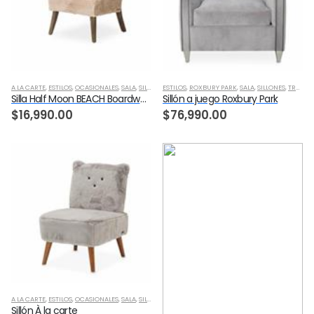
A LA CARTE
,
ESTILOS
,
OCASIONALES
,
SALA
,
SILLONES
ESTILOS
,
ROXBURY PARK
,
SALA
,
SILLONES
,
TRANSICIONAL
Silla Half Moon BEACH Boardwalk À la carte
Sillón a juego Roxbury Park
$
16,990.00
$
76,990.00
A LA CARTE
,
ESTILOS
,
OCASIONALES
,
SALA
,
SILLONES
Sillón À la carte