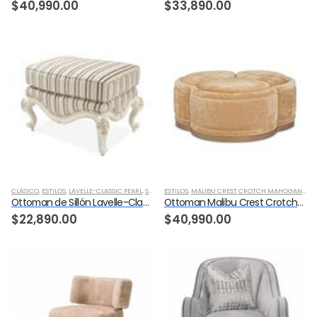
$
40,990.00
$
33,890.00
CLÁSICO
,
ESTILOS
,
LAVELLE-CLASSIC PEARL
,
SALA
,
SILLONES
ESTILOS
,
MALIBU CREST CROTCH MAHOGANY
,
SA
Ottoman de Sillón Lavelle-Classic Pearl
Ottoman Malibu Crest Crotch Mahogany
$
22,890.00
$
40,990.00