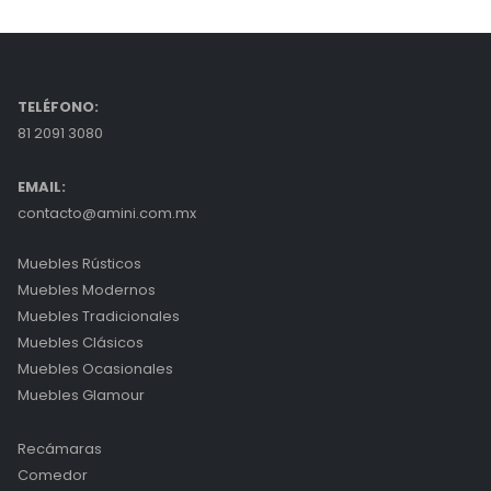
TELÉFONO:
81 2091 3080
EMAIL:
contacto@amini.com.mx
Muebles Rústicos
Muebles Modernos
Muebles Tradicionales
Muebles Clásicos
Muebles Ocasionales
Muebles Glamour
Recámaras
Comedor