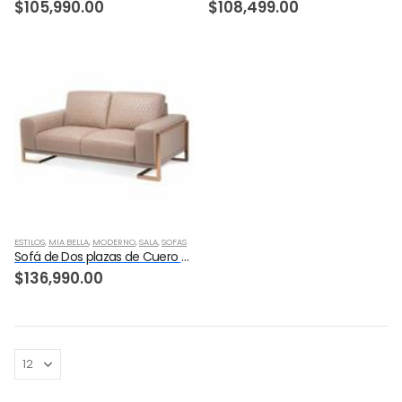
$
105,990.00
$
108,499.00
ESTILOS
,
MIA BELLA
,
MODERNO
,
SALA
,
SOFAS
Sofá de Dos plazas de Cuero Gianna Mia Bella
$
136,990.00