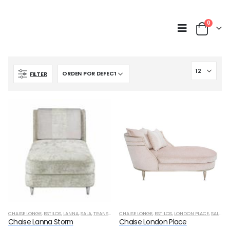
0
FILTER
CHAISE LONGE
,
ESTILOS
,
LANNA
,
SALA
,
TRANSICIONAL
CHAISE LONGE
,
ESTILOS
,
LONDON PLACE
,
SALA
,
TR
Chaise Lanna Storm
Chaise London Place