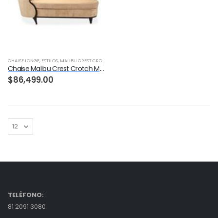
CHAISE LONGE
,
ESTILOS
,
MALIBU CREST CROTCH MAHOGANY
,
SALA
,
TRANSICIONAL
Chaise Malibu Crest Crotch Mahogany
$
86,499.00
TELÉFONO:
81 2091 3080