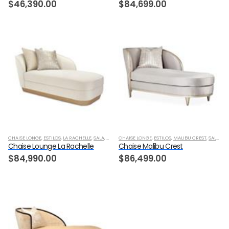
$
46,390.00
$
84,699.00
CHAISE LONGE
,
ESTILOS
,
LA RACHELLE
,
SALA
,
TRANSICIONAL
CHAISE LONGE
,
ESTILOS
,
MALIBU CREST
,
SALA
,
TR
Chaise Lounge La Rachelle
Chaise Malibu Crest
$
84,990.00
$
86,499.00