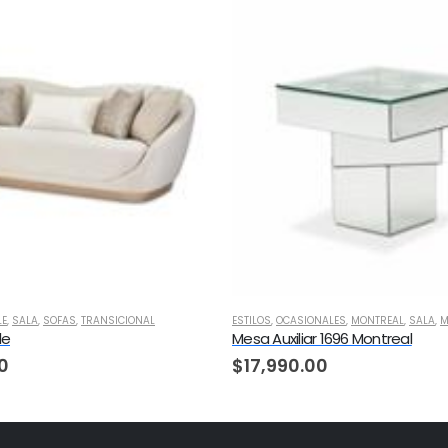
LE
,
SALA
,
SOFAS
,
TRANSICIONAL
ESTILOS
,
OCASIONALES
,
MONTREAL
,
SALA
,
M
le
Mesa Auxiliar 1696 Montreal
0
$
17,990.00