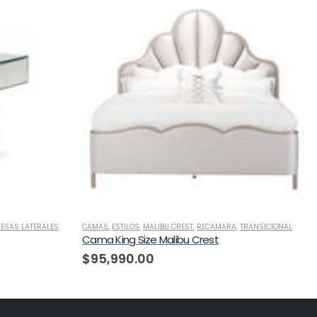
ESAS LATERALES
CAMAS
,
ESTILOS
,
MALIBU CREST
,
RECAMARA
,
TRANSICIONAL
Cama King Size Malibu Crest
$
95,990.00