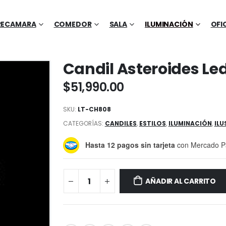
RECAMARA
COMEDOR
SALA
ILUMINACIÓN
OFI
Candil Asteroides Le
$
51,990.00
SKU:
LT-CH808
CATEGORÍAS:
CANDILES
,
ESTILOS
,
ILUMINACIÓN
,
ILU
Hasta 12 pagos sin tarjeta
con Mercado P
AÑADIR AL CARRITO