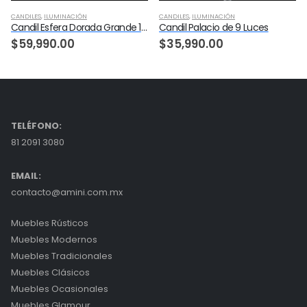
,
OCASIONALES
CANDILES
,
ILUMINACIÓN
CANDILES
,
ILUMINACIÓN
Candil Esfera Dorada Grande 18 Luces
Candil Palacio de 9 Luces
$
59,990.00
$
35,990.00
TELÉFONO:
81 2091 3080
EMAIL:
contacto@amini.com.mx
Muebles Rústicos
Muebles Modernos
Muebles Tradicionales
Muebles Clásicos
Muebles Ocasionales
Muebles Glamour