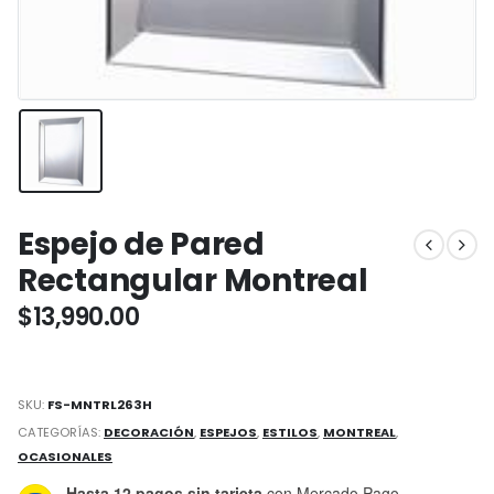
Espejo de Pared
Rectangular Montreal
$
13,990.00
SKU:
FS-MNTRL263H
CATEGORÍAS:
DECORACIÓN
,
ESPEJOS
,
ESTILOS
,
MONTREAL
,
OCASIONALES
Hasta 12 pagos sin tarjeta
con Mercado Pago.