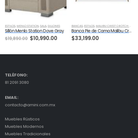
ESTILOS
,
OCASIONALES
,
MENLO STATION
,
SALA
,
SILLONES
BANCAS
,
ESTILOS
,
MALIBU CREST CROTCH MAHOGANY
Sillón Menlo Station Dove Gray
Banca Pie de Cama Malibu Crest Crotch Mahogany
Original
Current
$
10,990.00
$
33,199.00
$
19,890.00
price
price
was:
is:
$19,890.00.
$10,990.00.
TELÉFONO:
81 2091 3080
EMAIL:
contacto@amini.com.mx
Muebles Rústicos
Muebles Modernos
Muebles Tradicionales