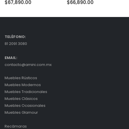
67,890.00
$
66,890.00
$
17
TELÉFONO:
81 2091 3080
EMAIL:
contacto@amini.com.mx
Muebles Rústicos
Muebles Modernos
Muebles Tradicionales
Muebles Clásicos
Muebles Ocasionales
Muebles Glamour
Recámaras