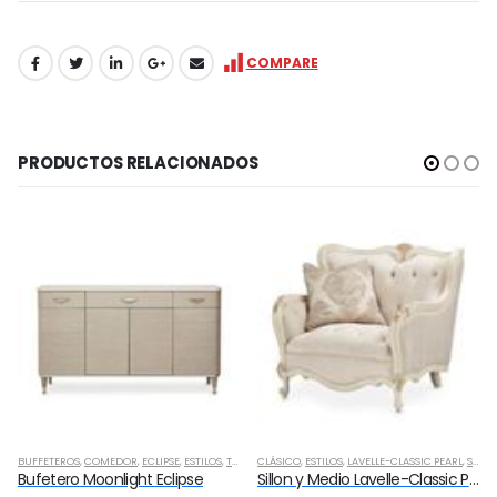
COMPARE
PRODUCTOS RELACIONADOS
IONALES
FETEROS
,
COMEDOR
,
ECLIPSE
,
ESTILOS
,
TRANSICIONAL
CLÁSICO
,
ESTILOS
,
LAVELLE-CLASSIC PEARL
,
SALA
,
SILLON
ESTILO
fetero Moonlight Eclipse
Sillon y Medio Lavelle-Classic Pearl
Mesa 