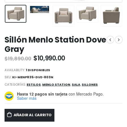
Sillón Menlo Station Dove
Gray
Original
Current
$
10,990.00
$
19,890.00
price
price
was:
is:
AVAILABILITY:
1 DISPONIBLES
$19,890.00.
$10,990.00.
SKU:
KI-MENP835-DVE-803N
CATEGORÍAS:
ESTILOS
,
MENLO STATION
,
SALA
,
SILLONES
Hasta 12 pagos sin tarjeta
con Mercado Pago.
Saber más
AÑADIR AL CARRITO