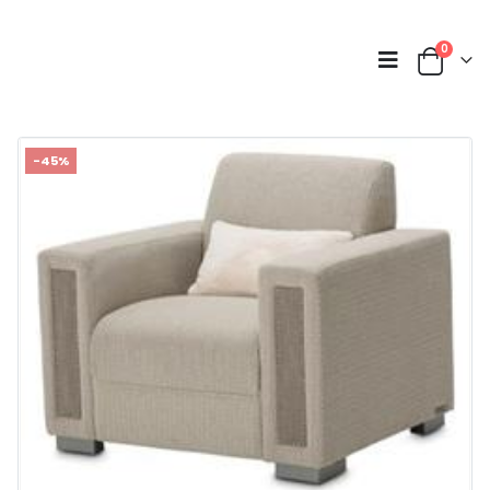
0
-45%