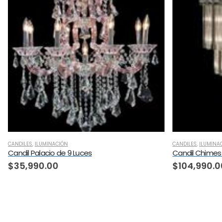
CANDILES
,
ILUMINACIÓN
CANDILES
,
ILUMINA
Candil Palacio de 9 Luces
Candil Chimes 
$
35,990.00
$
104,990.0