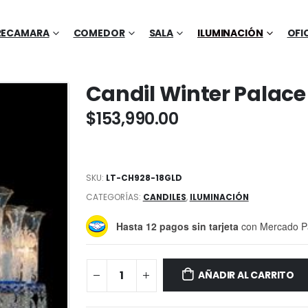
RECAMARA
COMEDOR
SALA
ILUMINACIÓN
OFI
Candil Winter Palace
$
153,990.00
SKU:
LT-CH928-18GLD
CATEGORÍAS:
CANDILES
,
ILUMINACIÓN
Hasta 12 pagos sin tarjeta
con Mercado P
AÑADIR AL CARRITO