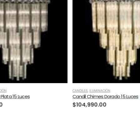
CIÓN
CANDILES
,
ILUMINACIÓN
Plata 15 Luces
Candil Chimes Dorado 15 Luces
0
$
104,990.00