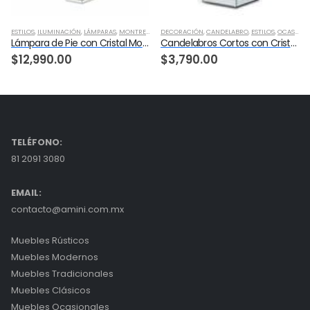
ESTILOS
,
ILUMINACIÓN
,
RECAMARA
,
LÁMPARAS
,
MONTREAL
,
OCASIONALES
DECORACIÓN
,
CANDELABRO
,
ESTILOS
,
OCASIONALES
Lámpara de Pie con Cristal Montreal
Candelabros Cortos con Cristal 150 Montreal
$
12,990.00
$
3,790.00
TELÉFONO:
81 2091 3080
EMAIL:
contacto@amini.com.mx
Muebles Rústicos
Muebles Modernos
Muebles Tradicionales
Muebles Clásicos
Muebles Ocasionales